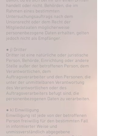
davon, ob es sich bei ihr um einen Dritten
handelt oder nicht. Behörden, die im
Rahmen eines bestimmten
Untersuchungsauftrags nach dem
Unionsrecht oder dem Recht der
Mitgliedstaaten möglicherweise
personenbezogene Daten erhalten, gelten
jedoch nicht als Empfänger.
● j) Dritter
Dritter ist eine natürliche oder juristische
Person, Behörde, Einrichtung oder andere
Stelle außer der betroffenen Person, dem
Verantwortlichen, dem
Auftragsverarbeiter und den Personen, die
unter der unmittelbaren Verantwortung
des Verantwortlichen oder des
Auftragsverarbeiters befugt sind, die
personenbezogenen Daten zu verarbeiten.
● k) Einwilligung
Einwilligung ist jede von der betroffenen
Person freiwillig für den bestimmten Fall
in informierter Weise und
unmissverständlich abgegebene