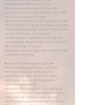
Begrifflichkeiten, die durch den
Europäischen Richtlinien- und
Verordnungsgeber beim Erlass der
Datenschutz-Grundverordnung (DS-GVO)
verwendet wurden. Unsere
Datenschutzerklärung soll sowohl für die
Öffentlichkeit als auch für unsere Kunden
und Geschäftspartner einfach lesbar und
verständlich sein. Um dies zu
gewährleisten, möchten wir vorab die
verwendeten Begrifflichkeiten erläutern.
Wir verwenden in dieser
Datenschutzerklärung unter anderem die
folgenden Begriffe:
● a) personenbezogene Daten ●
Personenbezogene Daten sind alle
Informationen, die sich auf eine
identifizierte oder identifizierbare
natürliche Person (im Folgenden
„betroffene Person“)
beziehen. Als identifizierbar wird eine
natürliche Person angesehen, die direkt
oder indirekt, insbesondere mittels
Zuordnung zu einer Kennung wie einem