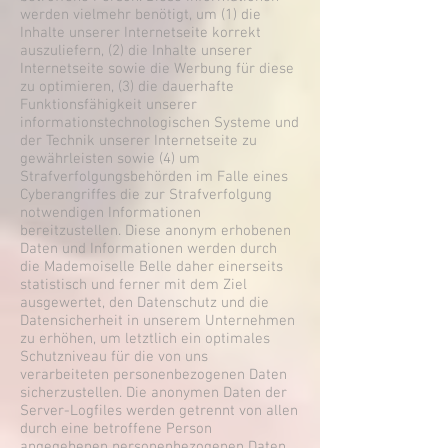
werden vielmehr benötigt, um (1) die
Inhalte unserer Internetseite korrekt
auszuliefern, (2) die Inhalte unserer
Internetseite sowie die Werbung für diese
zu optimieren, (3) die dauerhafte
Funktionsfähigkeit unserer
informationstechnologischen Systeme und
der Technik unserer Internetseite zu
gewährleisten sowie (4) um
Strafverfolgungsbehörden im Falle eines
Cyberangriffes die zur Strafverfolgung
notwendigen Informationen
bereitzustellen. Diese anonym erhobenen
Daten und Informationen werden durch
die Mademoiselle Belle daher einerseits
statistisch und ferner mit dem Ziel
ausgewertet, den Datenschutz und die
Datensicherheit in unserem Unternehmen
zu erhöhen, um letztlich ein optimales
Schutzniveau für die von uns
verarbeiteten personenbezogenen Daten
sicherzustellen. Die anonymen Daten der
Server-Logfiles werden getrennt von allen
durch eine betroffene Person
angegebenen personenbezogenen Daten