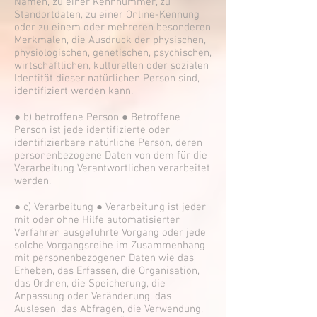
Namen, zu einer Kennnummer, zu
Standortdaten, zu einer Online-Kennung
oder zu einem oder mehreren besonderen
Merkmalen, die Ausdruck der physischen,
physiologischen, genetischen, psychischen,
wirtschaftlichen, kulturellen oder sozialen
Identität dieser natürlichen Person sind,
identifiziert werden kann.
● b) betroffene Person ● Betroffene
Person ist jede identifizierte oder
identifizierbare natürliche Person, deren
personenbezogene Daten von dem für die
Verarbeitung Verantwortlichen verarbeitet
werden.
● c) Verarbeitung ● Verarbeitung ist jeder
mit oder ohne Hilfe automatisierter
Verfahren ausgeführte Vorgang oder jede
solche Vorgangsreihe im Zusammenhang
mit personenbezogenen Daten wie das
Erheben, das Erfassen, die Organisation,
das Ordnen, die Speicherung, die
Anpassung oder Veränderung, das
Auslesen, das Abfragen, die Verwendung,