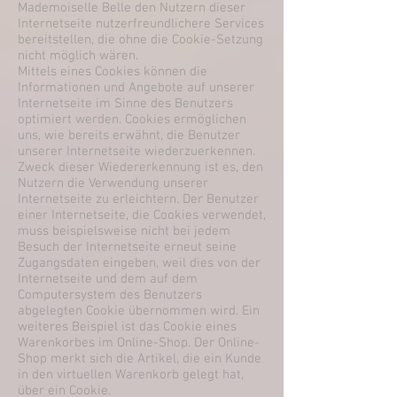
Mademoiselle Belle den Nutzern dieser
Internetseite nutzerfreundlichere Services
bereitstellen, die ohne die Cookie-Setzung
nicht möglich wären.
Mittels eines Cookies können die
Informationen und Angebote auf unserer
Internetseite im Sinne des Benutzers
optimiert werden. Cookies ermöglichen
uns, wie bereits erwähnt, die Benutzer
unserer Internetseite wiederzuerkennen.
Zweck dieser Wiedererkennung ist es, den
Nutzern die Verwendung unserer
Internetseite zu erleichtern. Der Benutzer
einer Internetseite, die Cookies verwendet,
muss beispielsweise nicht bei jedem
Besuch der Internetseite erneut seine
Zugangsdaten eingeben, weil dies von der
Internetseite und dem auf dem
Computersystem des Benutzers
abgelegten Cookie übernommen wird. Ein
weiteres Beispiel ist das Cookie eines
Warenkorbes im Online-Shop. Der Online-
Shop merkt sich die Artikel, die ein Kunde
in den virtuellen Warenkorb gelegt hat,
über ein Cookie.