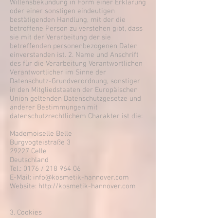
Willensbekundung in Form einer Erklärung
oder einer sonstigen eindeutigen
bestätigenden Handlung, mit der die
betroffene Person zu verstehen gibt, dass
sie mit der Verarbeitung der sie
betreffenden personenbezogenen Daten
einverstanden ist. 2. Name und Anschrift
des für die Verarbeitung Verantwortlichen
Verantwortlicher im Sinne der
Datenschutz-Grundverordnung, sonstiger
in den Mitgliedstaaten der Europäischen
Union geltenden Datenschutzgesetze und
anderer Bestimmungen mit
datenschutzrechtlichem Charakter ist die:
Mademoiselle Belle
Burgvogteistraße 3
29227 Celle
Deutschland
Tel.: 0176 / 218 964 06
E-Mail: info@kosmetik-hannover.com
Website: http://kosmetik-hannover.com
3. Cookies