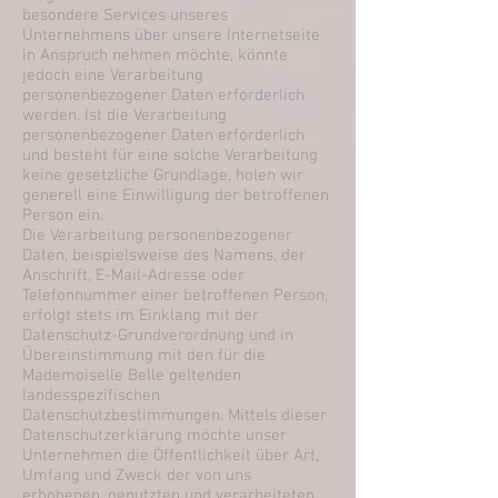
besondere Services unseres
Unternehmens über unsere Internetseite
in Anspruch nehmen möchte, könnte
jedoch eine Verarbeitung
personenbezogener Daten erforderlich
werden. Ist die Verarbeitung
personenbezogener Daten erforderlich
und besteht für eine solche Verarbeitung
keine gesetzliche Grundlage, holen wir
generell eine Einwilligung der betroffenen
Person ein.
Die Verarbeitung personenbezogener
Daten, beispielsweise des Namens, der
Anschrift, E-Mail-Adresse oder
Telefonnummer einer betroffenen Person,
erfolgt stets im Einklang mit der
Datenschutz-Grundverordnung und in
Übereinstimmung mit den für die
Mademoiselle Belle geltenden
landesspezifischen
Datenschutzbestimmungen. Mittels dieser
Datenschutzerklärung möchte unser
Unternehmen die Öffentlichkeit über Art,
Umfang und Zweck der von uns
erhobenen, genutzten und verarbeiteten