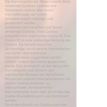
Die Internetseiten der Mademoiselle Belle
verwenden Cookies. Cookies sind
Textdateien, welche über einen
Internetbrowser auf einem
Computersystem abgelegt und
gespeichert werden.
Zahlreiche Internetseiten und Server
verwenden Cookies. Viele Cookies
enthalten eine sogenannte Cookie-ID. Eine
Cookie-ID ist eine eindeutige Kennung des
Cookies. Sie besteht aus einer
Zeichenfolge, durch welche Internetseiten
und Server dem konkreten
Internetbrowser zugeordnet werden
können, in dem das Cookie gespeichert
wurde. Dies ermöglicht es den besuchten
Internetseiten und Servern, den
individuellen Browser der betroffenen
Person von anderen Internetbrowsern, die
andere Cookies enthalten, zu
unterscheiden. Ein bestimmter
Internetbrowser kann über die eindeutige
Cookie-ID wiedererkannt und identifiziert
werden.
Durch den Einsatz von Cookies kann die