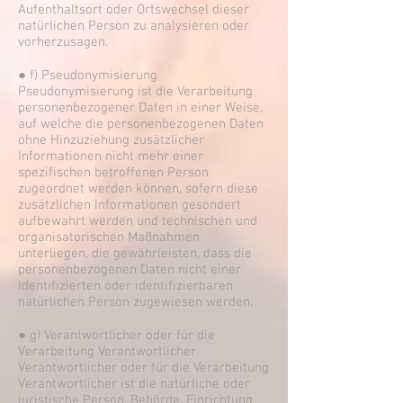
Aufenthaltsort oder Ortswechsel dieser
natürlichen Person zu analysieren oder
vorherzusagen.
● f) Pseudonymisierung
Pseudonymisierung ist die Verarbeitung
personenbezogener Daten in einer Weise,
auf welche die personenbezogenen Daten
ohne Hinzuziehung zusätzlicher
Informationen nicht mehr einer
spezifischen betroffenen Person
zugeordnet werden können, sofern diese
zusätzlichen Informationen gesondert
aufbewahrt werden und technischen und
organisatorischen Maßnahmen
unterliegen, die gewährleisten, dass die
personenbezogenen Daten nicht einer
identifizierten oder identifizierbaren
natürlichen Person zugewiesen werden.
● g) Verantwortlicher oder für die
Verarbeitung Verantwortlicher
Verantwortlicher oder für die Verarbeitung
Verantwortlicher ist die natürliche oder
juristische Person, Behörde, Einrichtung