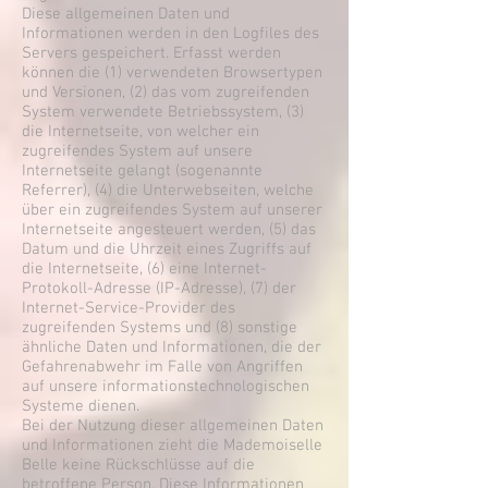
Diese allgemeinen Daten und
Informationen werden in den Logfiles des
Servers gespeichert. Erfasst werden
können die (1) verwendeten Browsertypen
und Versionen, (2) das vom zugreifenden
System verwendete Betriebssystem, (3)
die Internetseite, von welcher ein
zugreifendes System auf unsere
Internetseite gelangt (sogenannte
Referrer), (4) die Unterwebseiten, welche
über ein zugreifendes System auf unserer
Internetseite angesteuert werden, (5) das
Datum und die Uhrzeit eines Zugriffs auf
die Internetseite, (6) eine Internet-
Protokoll-Adresse (IP-Adresse), (7) der
Internet-Service-Provider des
zugreifenden Systems und (8) sonstige
ähnliche Daten und Informationen, die der
Gefahrenabwehr im Falle von Angriffen
auf unsere informationstechnologischen
Systeme dienen.
Bei der Nutzung dieser allgemeinen Daten
und Informationen zieht die Mademoiselle
Belle keine Rückschlüsse auf die
betroffene Person. Diese Informationen