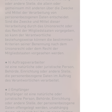
oder andere Stelle, die allein oder
gemeinsam mit anderen über die Zwecke
und Mittel der Verarbeitung von
personenbezogenen Daten entscheidet.
Sind die Zwecke und Mittel dieser
Verarbeitung durch das Unionsrecht oder
das Recht der Mitgliedstaaten vorgegeben,
so kann der Verantwortliche
beziehungsweise können die bestimmten
Kriterien seiner Benennung nach dem
Unionsrecht oder dem Recht der
Mitgliedstaaten vorgesehen werden.
● h) Auftragsverarbeiter
ist eine natürliche oder juristische Person,
Behörde, Einrichtung oder andere Stelle,
die personenbezogene Daten im Auftrag
des Verantwortlichen verarbeitet.
● i) Empfänger
Empfänger ist eine natürliche oder
juristische Person, Behörde, Einrichtung
oder andere Stelle, der personenbezogene
Daten offengelegt werden, unabhängig