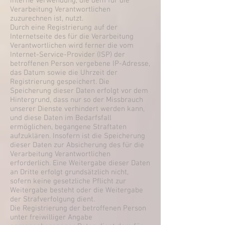
interne Verwendung, die dem für die
Verarbeitung Verantwortlichen
zuzurechnen ist, nutzt.
Durch eine Registrierung auf der
Internetseite des für die Verarbeitung
Verantwortlichen wird ferner die vom
Internet-Service-Provider (ISP) der
betroffenen Person vergebene IP-Adresse,
das Datum sowie die Uhrzeit der
Registrierung gespeichert. Die
Speicherung dieser Daten erfolgt vor dem
Hintergrund, dass nur so der Missbrauch
unserer Dienste verhindert werden kann,
und diese Daten im Bedarfsfall
ermöglichen, begangene Straftaten
aufzuklären. Insofern ist die Speicherung
dieser Daten zur Absicherung des für die
Verarbeitung Verantwortlichen
erforderlich. Eine Weitergabe dieser Daten
an Dritte erfolgt grundsätzlich nicht,
sofern keine gesetzliche Pflicht zur
Weitergabe besteht oder die Weitergabe
der Strafverfolgung dient.
Die Registrierung der betroffenen Person
unter freiwilliger Angabe