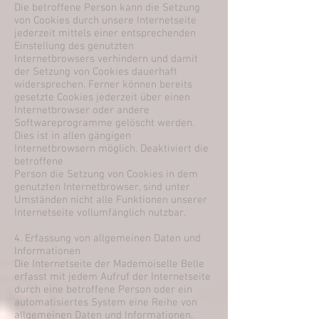
Die betroffene Person kann die Setzung
von Cookies durch unsere Internetseite
jederzeit mittels einer entsprechenden
Einstellung des genutzten
Internetbrowsers verhindern und damit
der Setzung von Cookies dauerhaft
widersprechen. Ferner können bereits
gesetzte Cookies jederzeit über einen
Internetbrowser oder andere
Softwareprogramme gelöscht werden.
Dies ist in allen gängigen
Internetbrowsern möglich. Deaktiviert die
betroffene
Person die Setzung von Cookies in dem
genutzten Internetbrowser, sind unter
Umständen nicht alle Funktionen unserer
Internetseite vollumfänglich nutzbar.
4. Erfassung von allgemeinen Daten und
Informationen
Die Internetseite der Mademoiselle Belle
erfasst mit jedem Aufruf der Internetseite
durch eine betroffene Person oder ein
automatisiertes System eine Reihe von
allgemeinen Daten und Informationen.