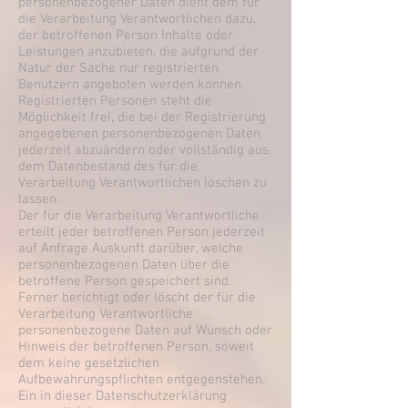
personenbezogener Daten dient dem für
die Verarbeitung Verantwortlichen dazu,
der betroffenen Person Inhalte oder
Leistungen anzubieten, die aufgrund der
Natur der Sache nur registrierten
Benutzern angeboten werden können.
Registrierten Personen steht die
Möglichkeit frei, die bei der Registrierung
angegebenen personenbezogenen Daten
jederzeit abzuändern oder vollständig aus
dem Datenbestand des für die
Verarbeitung Verantwortlichen löschen zu
lassen.
Der für die Verarbeitung Verantwortliche
erteilt jeder betroffenen Person jederzeit
auf Anfrage Auskunft darüber, welche
personenbezogenen Daten über die
betroffene Person gespeichert sind.
Ferner berichtigt oder löscht der für die
Verarbeitung Verantwortliche
personenbezogene Daten auf Wunsch oder
Hinweis der betroffenen Person, soweit
dem keine gesetzlichen
Aufbewahrungspflichten entgegenstehen.
Ein in dieser Datenschutzerklärung