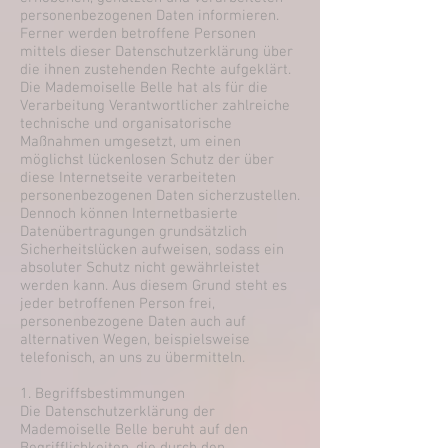
personenbezogenen Daten informieren.
Ferner werden betroffene Personen
mittels dieser Datenschutzerklärung über
die ihnen zustehenden Rechte aufgeklärt.
Die Mademoiselle Belle hat als für die
Verarbeitung Verantwortlicher zahlreiche
technische und organisatorische
Maßnahmen umgesetzt, um einen
möglichst lückenlosen Schutz der über
diese Internetseite verarbeiteten
personenbezogenen Daten sicherzustellen.
Dennoch können Internetbasierte
Datenübertragungen grundsätzlich
Sicherheitslücken aufweisen, sodass ein
absoluter Schutz nicht gewährleistet
werden kann. Aus diesem Grund steht es
jeder betroffenen Person frei,
personenbezogene Daten auch auf
alternativen Wegen, beispielsweise
telefonisch, an uns zu übermitteln.
1. Begriffsbestimmungen
Die Datenschutzerklärung der
Mademoiselle Belle beruht auf den