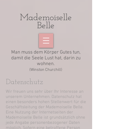
Mademoiselle
Belle
Man muss dem Körper Gutes tun,
damit die Seele Lust hat, darin zu
wohnen.
(Winston Churchill)
Datenschutz
Wir freuen uns sehr über Ihr Interesse an
unserem Unternehmen. Datenschutz hat
einen besonders hohen Stellenwert für die
Geschäftsleitung der Mademoiselle Belle.
Eine Nutzung der Internetseiten der
Mademoiselle Belle ist grundsätzlich ohne
jede Angabe personenbezogener Daten
möglich. Sofern eine betroffene Person