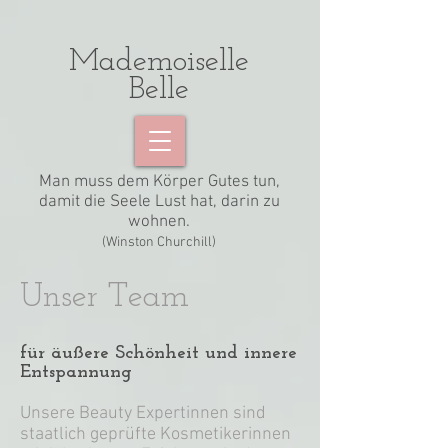
Mademoiselle
Belle
Man muss dem Körper Gutes tun,
damit die Seele Lust hat, darin zu
wohnen.
(Winston Churchill)
Unser Team
für äußere Schönheit und innere
Entspannung
Unsere Beauty Expertinnen sind
staatlich geprüfte Kosmetikerinnen