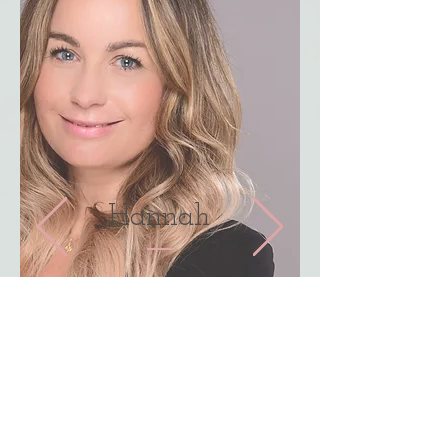
Hannah
Ich habe mir mit meinem eigenen
Studio einen Traum erfüllt. Zuvor
habe ich als Kosmetikerin in
verschiedenen Spas im Ausland u.a.
in Griechenland, Monaco, Schweiz &
Sylt meine Erfahrungen gesammelt.
Ich bin Spezialistin bei
problematischer Haut sowie für Anti-